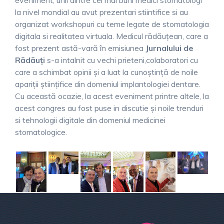
eveniment, unii dintre cei mai buni medici stomatologi
la nivel mondial au avut prezentari stiintifice si au
organizat workshopuri cu teme legate de stomatologia
digitala si realitatea virtuala. Medicul rădăuţean, care a
fost prezent astă-vară în emisiunea
Jurnalului de
Rădăuţi
s-a intalnit cu vechi prieteni,colaboratori cu
care a schimbat opinii şi a luat la cunoştinţă de noile
apariţii ştiinţifice din domeniul implantologiei dentare.
Cu această ocazie, la acest eveniment printre altele, la
acest congres au fost puse in discutie şi noile trenduri
si tehnologii digitale din domeniul medicinei
stomatologice.