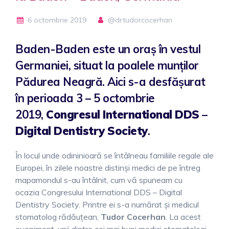
6 octombrie 2019
@drtudorcocerhan
Baden-Baden este un oraș în vestul
Germaniei, situat la poalele munților
Pădurea Neagră. Aici s-a desfăşurat
în perioada 3 – 5 octombrie
2019,
Congresul International DDS –
Digital Dentistry Society
.
În locul unde odininioară se întâlneau familiile regale ale
Europei, în zilele noastre distinşi medici de pe întreg
mapamondul s-au întâlnit, cum vă spuneam cu
ocazia Congresului International DDS – Digital
Dentistry Society. Printre ei s-a numărat şi medicul
stomatolog rădăuţean,
Tudor Cocerhan
. La acest