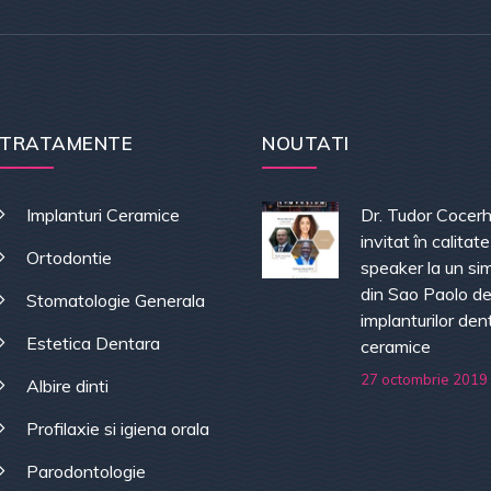
TRATAMENTE
NOUTATI
Implanturi Ceramice
Dr. Tudor Cocer
invitat în calitat
Ortodontie
speaker la un si
din Sao Paolo de
Stomatologie Generala
implanturilor den
Estetica Dentara
ceramice
27 octombrie 2019
Albire dinti
Profilaxie si igiena orala
Parodontologie