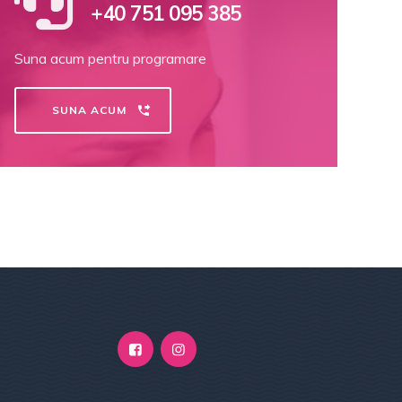
+40 751 095 385
Suna acum pentru programare
SUNA ACUM