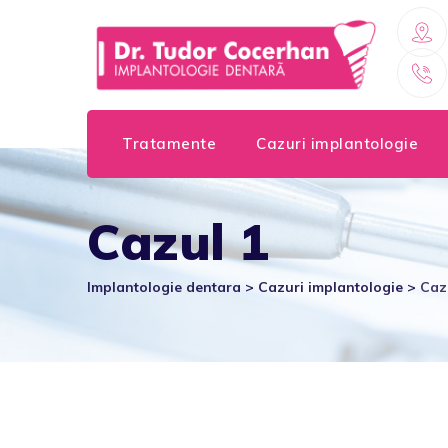
Skip
to
content
Tratamente
Cazuri implantologie
Cazul 1
Implantologie dentara
>
Cazuri implantologie
>
Caz