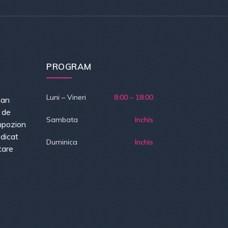
PROGRAM
Luni – Vineri
8:00 – 18:00
han
e de
Sambata
Inchis
mpozion
dicat
Duminica
Inchis
tare