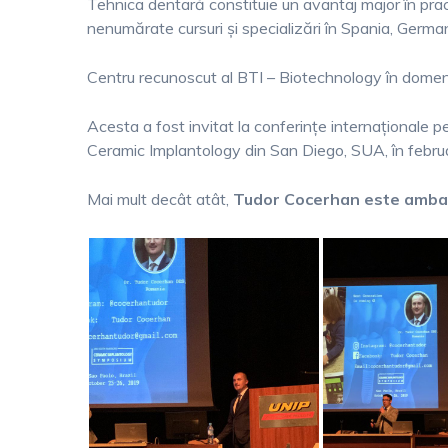
Tehnica dentară constituie un avantaj major în practi
nenumărate cursuri și specializări în Spania, Germani
Centru recunoscut al BTI – Biotechnology în domeni
Acesta a fost invitat la conferințe internaționale
Ceramic Implantology din San Diego, SUA, în februar
Mai mult decât atât,
Tudor Cocerhan este ambas