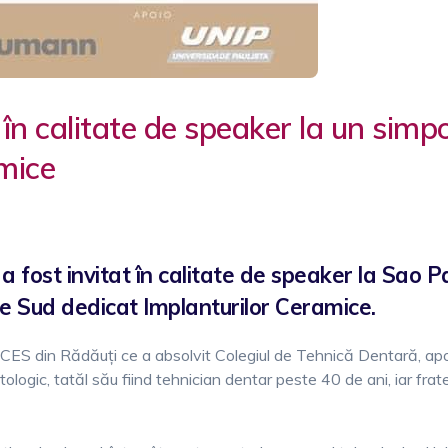
 în calitate de speaker la un simp
mice
fost invitat în calitate de speaker la Sao P
de Sud dedicat Implanturilor Ceramice.
S din Rădăuți ce a absolvit Colegiul de Tehnică Dentară, apo
atologic, tatăl său fiind tehnician dentar peste 40 de ani, iar fr