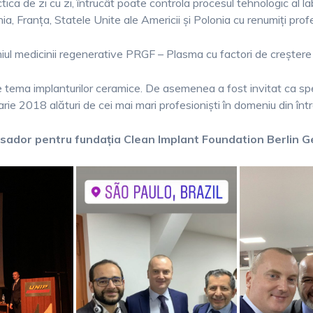
ca de zi cu zi, întrucât poate controla procesul tehnologic al lab
a, Franța, Statele Unite ale Americii și Polonia cu renumiți profe
ul medicinii regenerative PRGF – Plasma cu factori de creștere 
 pe tema implanturilor ceramice. De asemenea a fost invitat ca s
ie 2018 alături de cei mai mari profesioniști în domeniu din înt
ador pentru fundația Clean Implant Foundation Berlin G