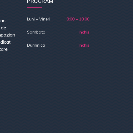
PROGRAM
Luni – Vineri
8:00 – 18:00
han
e de
Sambata
Inchis
mpozion
dicat
Duminica
Inchis
tare