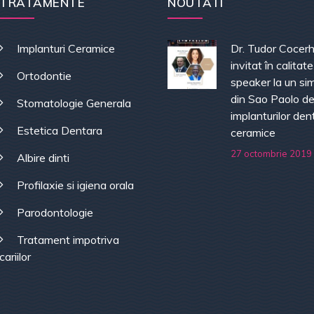
TRATAMENTE
NOUTATI
Implanturi Ceramice
Dr. Tudor Cocer
invitat în calitat
Ortodontie
speaker la un si
din Sao Paolo de
Stomatologie Generala
implanturilor den
Estetica Dentara
ceramice
27 octombrie 2019
Albire dinti
Profilaxie si igiena orala
Parodontologie
Tratament impotriva
cariilor