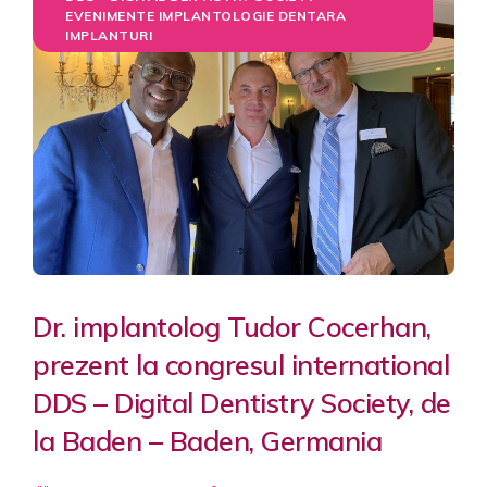
EVENIMENTE IMPLANTOLOGIE DENTARA
IMPLANTURI
Dr. implantolog Tudor Cocerhan,
prezent la congresul international
DDS – Digital Dentistry Society, de
la Baden – Baden, Germania