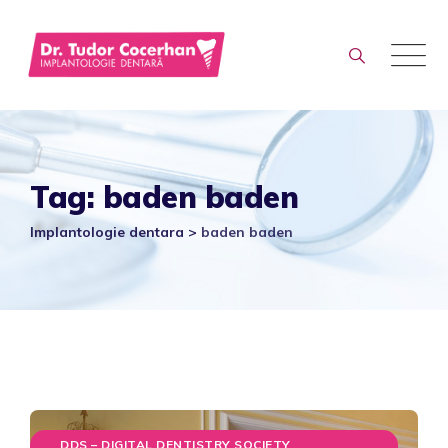
Skip
to
content
Tag: baden baden
Implantologie dentara
>
baden baden
DDS – DIGITAL DENTISTRY SOCIETY