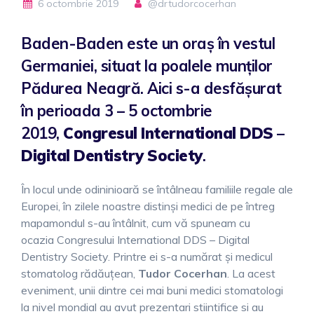
6 octombrie 2019
@drtudorcocerhan
Baden-Baden este un oraș în vestul
Germaniei, situat la poalele munților
Pădurea Neagră. Aici s-a desfăşurat
în perioada 3 – 5 octombrie
2019,
Congresul International DDS –
Digital Dentistry Society
.
În locul unde odininioară se întâlneau familiile regale ale
Europei, în zilele noastre distinşi medici de pe întreg
mapamondul s-au întâlnit, cum vă spuneam cu
ocazia Congresului International DDS – Digital
Dentistry Society. Printre ei s-a numărat şi medicul
stomatolog rădăuţean,
Tudor Cocerhan
. La acest
eveniment, unii dintre cei mai buni medici stomatologi
la nivel mondial au avut prezentari stiintifice si au